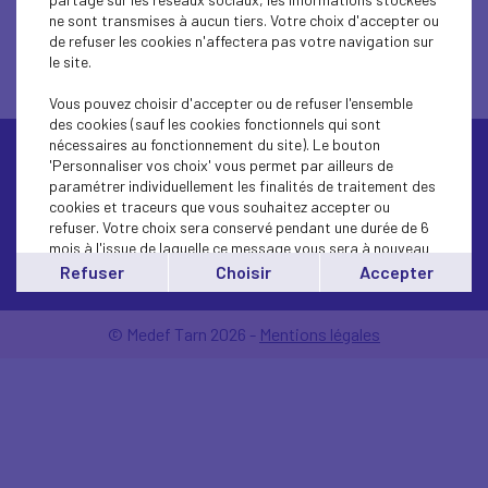
ne sont transmises à aucun tiers. Votre choix d'accepter ou
Ouvert du lundi au vendredi : 10h-12h / 14h-17h, sur rendez-
de refuser les cookies n'affectera pas votre navigation sur
vous
le site.
Vous pouvez choisir d'accepter ou de refuser l'ensemble
des cookies (sauf les cookies fonctionnels qui sont
nécessaires au fonctionnement du site). Le bouton
'Personnaliser vos choix' vous permet par ailleurs de
paramétrer individuellement les finalités de traitement des
cookies et traceurs que vous souhaitez accepter ou
refuser. Votre choix sera conservé pendant une durée de 6
mois à l'issue de laquelle ce message vous sera à nouveau
Contactez-nous
affiché..
Refuser
Choisir
Accepter
Vous pouvez modifier votre choix à tout moment en
cliquant sur le lien
'cookies'
en bas de page.
© Medef Tarn 2026 -
Mentions légales