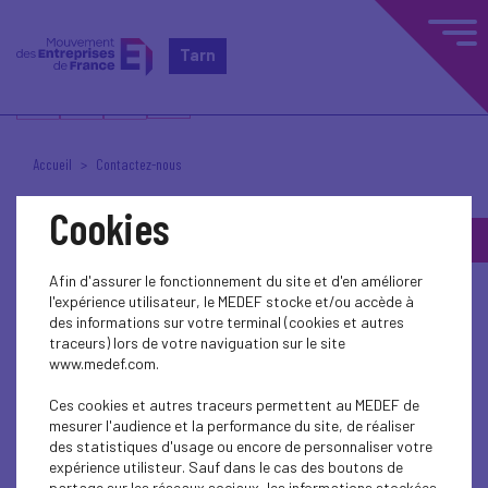
Tarn
Accueil
Contactez-nous
Cookies
Contactez-nous
Afin d'assurer le fonctionnement du site et d'en améliorer
l'expérience utilisateur, le MEDEF stocke et/ou accède à
des informations sur votre terminal (cookies et autres
traceurs) lors de votre naviguation sur le site
www.medef.com.
Mouvement des Entreprises de France - MEDEF TARN
Ces cookies et autres traceurs permettent au MEDEF de
Tel.
06 36 16 30 49
mesurer l'audience et la performance du site, de réaliser
contact@medeftarn.fr
des statistiques d'usage ou encore de personnaliser votre
8 Avenue de la Martelle
expérience utilisteur. Sauf dans le cas des boutons de
81150 Terssac
partage sur les réseaux sociaux, les informations stockées