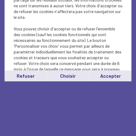
ne sont transmises à aucun tiers. Votre choix d'accepter ou
de refuser les cookies n'affectera pas votre navigation sur
le site.
Vous pouvez choisir d'accepter ou de refuser l'ensemble
des cookies (sauf les cookies fonctionnels qui sont
nécessaires au fonctionnement du site). Le bouton
'Personnaliser vos choix' vous permet par ailleurs de
paramétrer individuellement les finalités de traitement des
cookies et traceurs que vous souhaitez accepter ou
refuser. Votre choix sera conservé pendant une durée de 6
mois à l'issue de laquelle ce message vous sera à nouveau
affiché..
Refuser
Choisir
Accepter
Vous pouvez modifier votre choix à tout moment en
cliquant sur le lien
'cookies'
en bas de page.