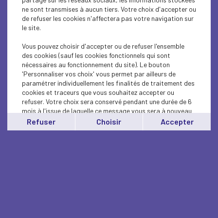
ne sont transmises à aucun tiers. Votre choix d'accepter ou
de refuser les cookies n'affectera pas votre navigation sur
le site.
Vous pouvez choisir d'accepter ou de refuser l'ensemble
des cookies (sauf les cookies fonctionnels qui sont
nécessaires au fonctionnement du site). Le bouton
'Personnaliser vos choix' vous permet par ailleurs de
paramétrer individuellement les finalités de traitement des
cookies et traceurs que vous souhaitez accepter ou
refuser. Votre choix sera conservé pendant une durée de 6
mois à l'issue de laquelle ce message vous sera à nouveau
affiché..
Refuser
Choisir
Accepter
Vous pouvez modifier votre choix à tout moment en
cliquant sur le lien
'cookies'
en bas de page.