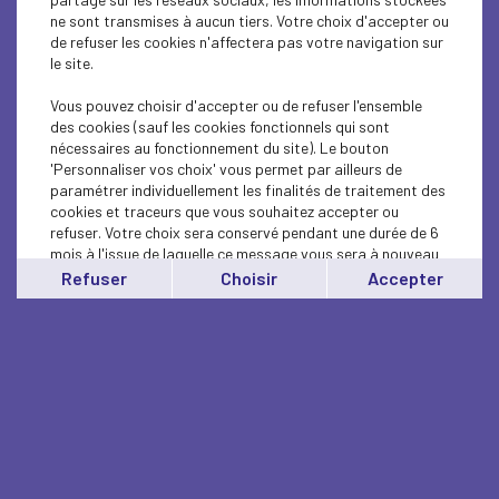
ne sont transmises à aucun tiers. Votre choix d'accepter ou
de refuser les cookies n'affectera pas votre navigation sur
le site.
Vous pouvez choisir d'accepter ou de refuser l'ensemble
des cookies (sauf les cookies fonctionnels qui sont
nécessaires au fonctionnement du site). Le bouton
'Personnaliser vos choix' vous permet par ailleurs de
paramétrer individuellement les finalités de traitement des
cookies et traceurs que vous souhaitez accepter ou
refuser. Votre choix sera conservé pendant une durée de 6
mois à l'issue de laquelle ce message vous sera à nouveau
affiché..
Refuser
Choisir
Accepter
Vous pouvez modifier votre choix à tout moment en
cliquant sur le lien
'cookies'
en bas de page.